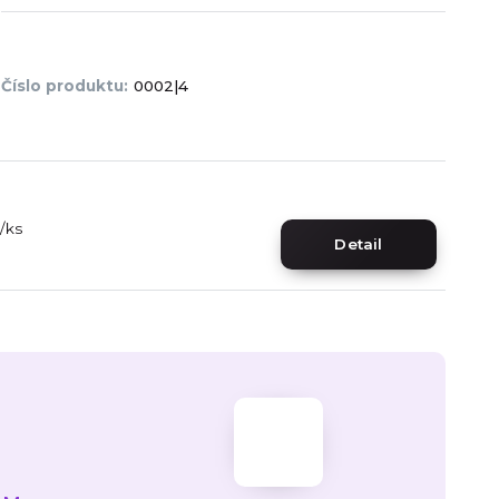
Číslo produktu:
0002|4
/
ks
Detail