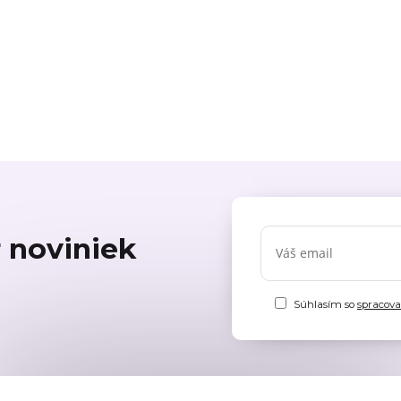
r noviniek
Súhlasím so
spracov