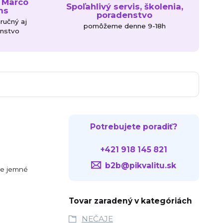
 Marco
Spoľahlivý servis, školenia,
ms
poradenstvo
áručný aj
pomôžeme denne 9-18h
enstvo
Potrebujete poradiť?
+421 918 145 821
b2b@pikvalitu.sk
uje jemné
Tovar zaradený v kategóriách
NEČAJE