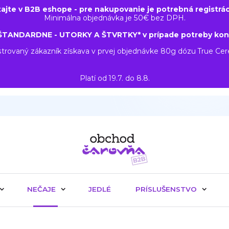
tajte v B2B eshope - pre nakupovanie je potrebná registrác
Minimálna objednávka je 50€ bez DPH.
ŠTANDARDNE - UTORKY A ŠTVRTKY* v prípade potreby kon
trovaný zákazník získava v prvej objednávke 80g dózu True Ce
Platí od 19.7. do 8.8.
NEČAJE
JEDLÉ
PRÍSLUŠENSTVO