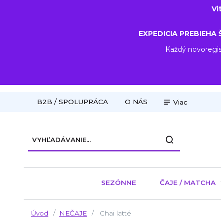
Vi
EXPEDICIA PREBIEHA 
Každý novoregis
B2B / SPOLUPRÁCA
O NÁS
Viac
SEZÓNNE
ČAJE / MATCHA
Úvod
NEČAJE
Chai latté