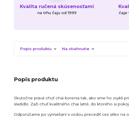
Kvalita ručená skúsenosťami
Kva
na trhu čaju od 1999
čaje
Popis produktu
Na stiahnutie
Popis produktu
Skutočne pravá chuť chai korenia tak, ako sme ho zvykli pr
sladidlo. Zaži chuť kvalitného chai latté, do ktorého si pok
Odporúčame po vymiešaní s vodou precediť cez sitko na od