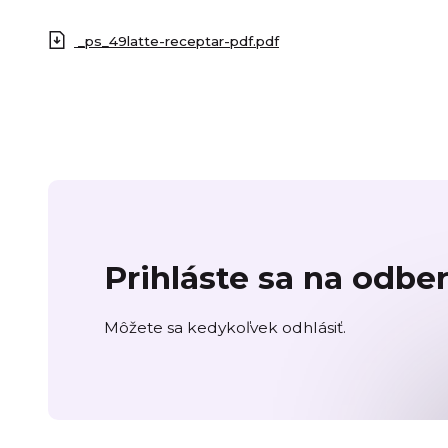
_ps_49latte-receptar-pdf.pdf
Prihláste sa na odbe
Môžete sa kedykoľvek odhlásiť.