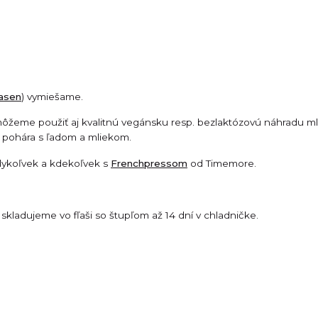
hasen
) vymiešame.
ôžeme použiť aj kvalitnú vegánsku resp. bezlaktózovú náhradu mli
 pohára s ľadom a mliekom.
dykoľvek a kdekoľvek s
Frenchpressom
od Timemore.
skladujeme vo fľaši so štupľom až 14 dní v chladničke.