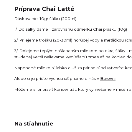
Príprava Chai Latté
Dávkovanie: 10g/ šálku (200ml)
1/ Do šálky dáme 1 zarovnanú
odmerku
Chai prášku (10g)
2/ Prilejeme trošku (20-30ml) horúcej vody a
metličkou (c
3/ Dolejeme teplým našľahaným mliekom po okraj šálky - m
studenej verzii nalievame vymiešanú zmes až na koniec do
Napenené mlieko si ľahko a už za pár sekúnd vytvoríte ke
Alebo si ju príďte vychutnať priamo u nás v
Barovni
.
Môžeme si pripraviť koncentrát, ktorý vymiešame v mixéri a 
Na stiahnutie