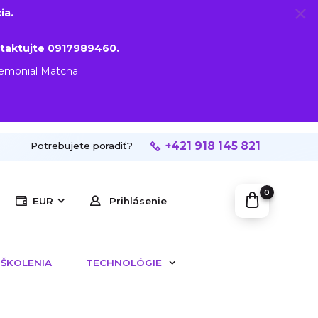
ia.
taktujte 0917989460.
remonial Matcha.
+421 918 145 821
Potrebujete poradiť?
0
EUR
Prihlásenie
ŠKOLENIA
TECHNOLÓGIE