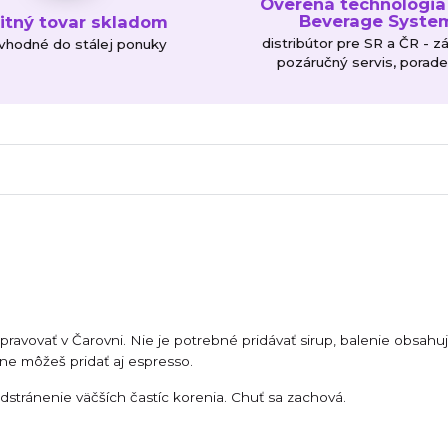
Overená technológia
Beverage Syste
litný tovar skladom
distribútor pre SR a ČR - z
 vhodné do stálej ponuky
pozáručný servis, porad
ipravovať v Čarovni. Nie je potrebné pridávať sirup, balenie obsah
ojne môžeš pridať aj espresso.
stránenie väčších častíc korenia. Chuť sa zachová.