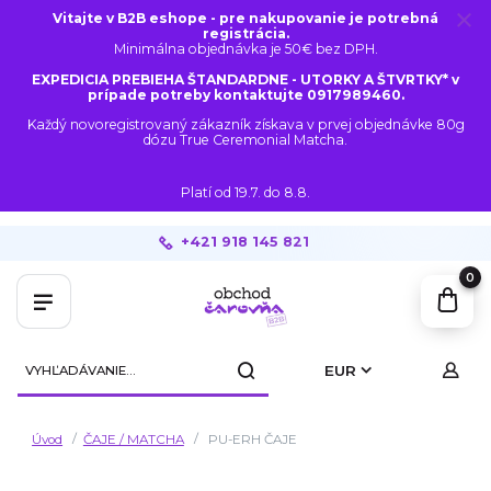
Vitajte v B2B eshope - pre nakupovanie je potrebná
registrácia.
Minimálna objednávka je 50€ bez DPH.
EXPEDICIA PREBIEHA ŠTANDARDNE - UTORKY A ŠTVRTKY* v
prípade potreby kontaktujte 0917989460.
Každý novoregistrovaný zákazník získava v prvej objednávke 80g
dózu True Ceremonial Matcha.
Platí od 19.7. do 8.8.
+421 918 145 821
0
EUR
Úvod
ČAJE / MATCHA
PU-ERH ČAJE