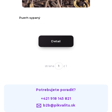
Puerh sypaný
Detail
strana
z 1
Potrebujete poradiť?
+421 918 145 821
b2b@pikvalitu.sk