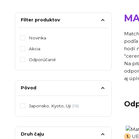
MA
Filter produktov
Matcha
Novinka
podľa 
hodí n
Akcia
"cerem
Odporúčané
Na pit
odpor
aj úpl
Pôvod
Odp
Japonsko, Kyoto, Uji
(16)
Druh čaju
1.