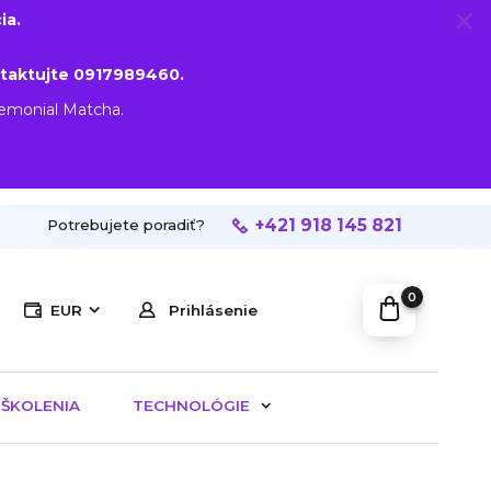
ia.
taktujte 0917989460.
remonial Matcha.
+421 918 145 821
Potrebujete poradiť?
0
EUR
Prihlásenie
ŠKOLENIA
TECHNOLÓGIE