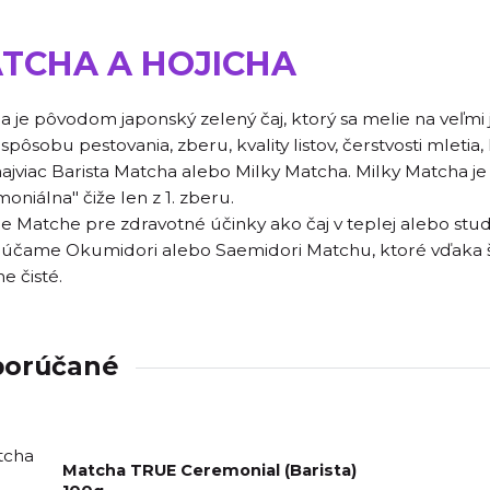
TCHA A HOJICHA
 je pôvodom japonský zelený čaj, ktorý sa melie na veľmi 
spôsobu pestovania, zberu, kvality listov, čerstvosti mletia
ajviac Barista Matcha alebo Milky Matcha. Milky Matcha je kom
oniálna" čiže len z 1. zberu.
ie Matche pre zdravotné účinky ako čaj v teplej alebo stu
účame Okumidori alebo Saemidori Matchu, ktoré vďaka š
ne čisté.
orúčané
Matcha TRUE Ceremonial (Barista)