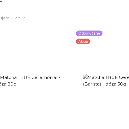
jem 1-12 z 12
Odporúčané
Akcia