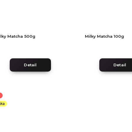
lky Matcha 500g
Milky Matcha 100g
Detail
Detail
a
nka