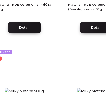
atcha TRUE Ceremonial - dóza
Matcha TRUE Ceremon
0g
(Barista) - dóza 30g
Detail
Detail
rúčané
a