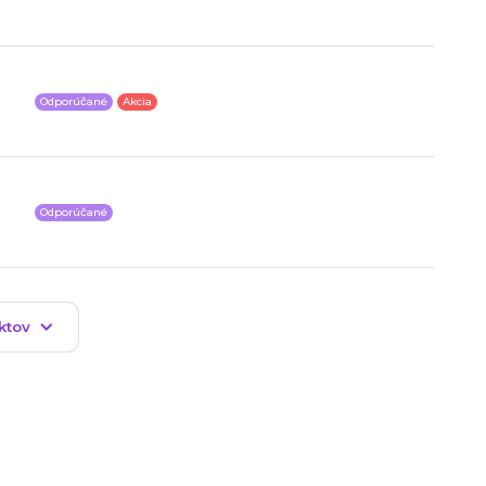
Odporúčané
Akcia
Odporúčané
ktov