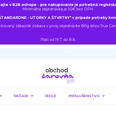
tajte v B2B eshope - pre nakupovanie je potrebná registrác
Minimálna objednávka je 50€ bez DPH.
ŠTANDARDNE - UTORKY A ŠTVRTKY* v prípade potreby kon
trovaný zákazník získava v prvej objednávke 80g dózu True Ce
Platí od 19.7. do 8.8.
NEČAJE
JEDLÉ
PRÍSLUŠENSTVO