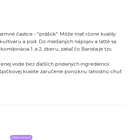
jemné častice - "prášok". Môže mať rôzne kvality
, kultivaru a pod. Do miešaných nápojov a latté sa
ibinácia 1. a 2. zberu, zatiaľ čo Barista je tzv.
denej vode bez ďalších pridaných ingrediencií
pičkovej kvalite zaručene ponúknu lahodnú chuť
Odporúčané