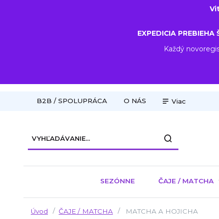
Vi
EXPEDICIA PREBIEHA 
Každý novoregis
B2B / SPOLUPRÁCA
O NÁS
Viac
SEZÓNNE
ČAJE / MATCHA
Úvod
ČAJE / MATCHA
MATCHA A HOJICHA