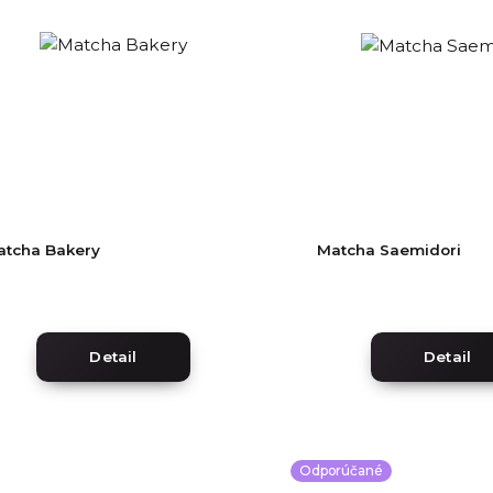
atcha Bakery
Matcha Saemidori
Detail
Detail
Odporúčané