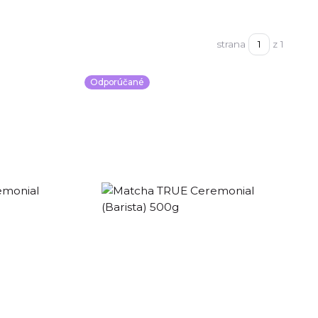
strana
z 1
Odporúčané