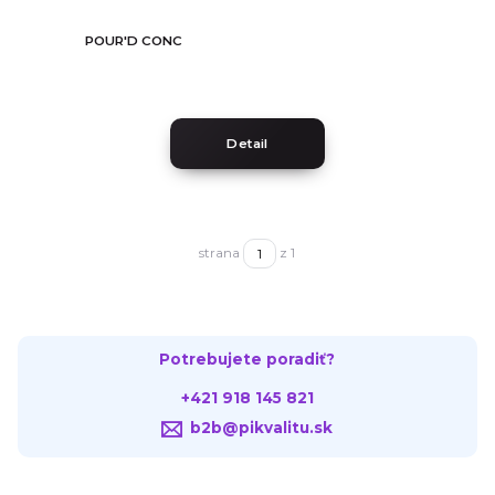
POUR'D CONC
Detail
strana
z 1
Potrebujete poradiť?
+421 918 145 821
b2b@pikvalitu.sk