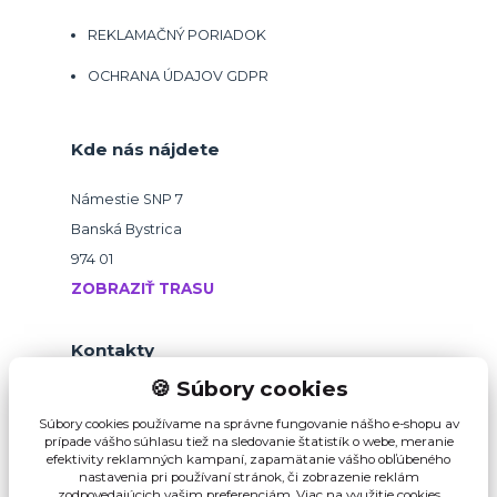
REKLAMAČNÝ PORIADOK
OCHRANA ÚDAJOV GDPR
Kde nás nájdete
Námestie SNP 7
Banská Bystrica
974 01
ZOBRAZIŤ TRASU
Kontakty
🍪 Súbory cookies
+421 918 145 821
Súbory cookies používame na správne fungovanie nášho e-shopu av
prípade vášho súhlasu tiež na sledovanie štatistík o webe, meranie
efektivity reklamných kampaní, zapamätanie vášho obľúbeného
b2b@pikvalitu.sk
nastavenia pri používaní stránok, či zobrazenie reklám
zodpovedajúcich vašim preferenciám.
Viac na využitie cookies