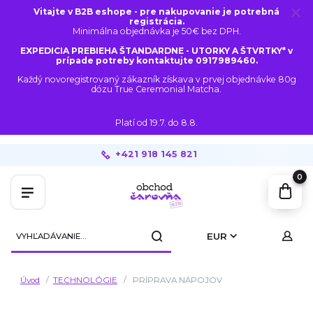
Vitajte v B2B eshope - pre nakupovanie je potrebná
registrácia.
Minimálna objednávka je 50€ bez DPH.
EXPEDICIA PREBIEHA ŠTANDARDNE - UTORKY A ŠTVRTKY* v
prípade potreby kontaktujte 0917989460.
Každý novoregistrovaný zákazník získava v prvej objednávke 80g
dózu True Ceremonial Matcha.
Platí od 19.7. do 8.8.
+421 918 145 821
0
EUR
Úvod
TECHNOLÓGIE
PRÍPRAVA NÁPOJOV