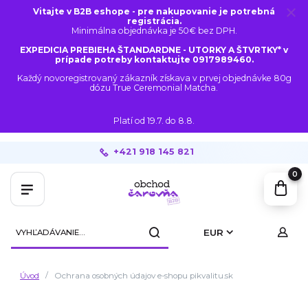
Vitajte v B2B eshope - pre nakupovanie je potrebná
registrácia.
Minimálna objednávka je 50€ bez DPH.
EXPEDICIA PREBIEHA ŠTANDARDNE - UTORKY A ŠTVRTKY* v
prípade potreby kontaktujte 0917989460.
Každý novoregistrovaný zákazník získava v prvej objednávke 80g
dózu True Ceremonial Matcha.
Platí od 19.7. do 8.8.
+421 918 145 821
0
EUR
Úvod
Ochrana osobných údajov e-shopu pikvalitu.sk