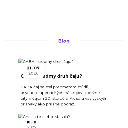
Blog
21
07
2026
GABA - siedmy druh čaju?
GABA čaj sa stal predmetom štúdií,
psychoterapeutických nástrojov aj bežne
pitým čajom 20. storočia. Ak sa u vás vyskytli
príznaky ako prílišné podráž...
18
11
2025