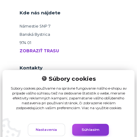
Kde nás nájdete
Námestie SNP 7
Banská Bystrica
974 01
ZOBRAZIŤ TRASU
Kontakty
🍪 Súbory cookies
+421 918 145 821
Súbory cookies používame na správne fungovanie nášho e-shopu av
prípade vášho súhlasu tiež na sledovanie štatistík o webe, meranie
efektivity reklamných kampaní, zapamätanie vášho obľúbeného
b2b@pikvalitu.sk
nastavenia pri používaní stránok, či zobrazenie reklám
zodpovedajúcich vašim preferenciám.
Viac na využitie cookies
Nastavenia
Súhlasím