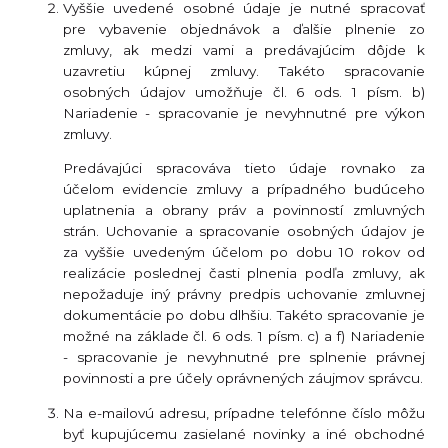
Vyššie uvedené osobné údaje je nutné spracovať
pre vybavenie objednávok a ďalšie plnenie zo
zmluvy, ak medzi vami a predávajúcim dôjde k
uzavretiu kúpnej zmluvy. Takéto spracovanie
osobných údajov umožňuje čl. 6 ods. 1 písm. b)
Nariadenie - spracovanie je nevyhnutné pre výkon
zmluvy.
Predávajúci spracováva tieto údaje rovnako za
účelom evidencie zmluvy a prípadného budúceho
uplatnenia a obrany práv a povinností zmluvných
strán. Uchovanie a spracovanie osobných údajov je
za vyššie uvedeným účelom po dobu 10 rokov od
realizácie poslednej časti plnenia podľa zmluvy, ak
nepožaduje iný právny predpis uchovanie zmluvnej
dokumentácie po dobu dlhšiu. Takéto spracovanie je
možné na základe čl. 6 ods. 1 písm. c) a f) Nariadenie
- spracovanie je nevyhnutné pre splnenie právnej
povinnosti a pre účely oprávnených záujmov správcu.
Na e-mailovú adresu, prípadne telefónne číslo môžu
byť kupujúcemu zasielané novinky a iné obchodné