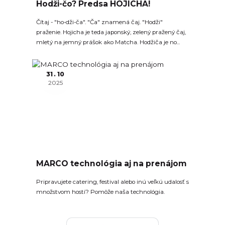
Hodži-čo? Predsa HOJICHA!
Čítaj - "ho-dži-ča". "Ča" znamená čaj. "Hodži"
praženie. Hojicha je teda japonský, zelený pražený čaj,
mletý na jemný prášok ako Matcha. Hodžiča je no...
31
10
2025
MARCO technológia aj na prenájom
Pripravujete catering, festival alebo inú veľkú udalosť s
množstvom hostí? Pomôže naša technológia.