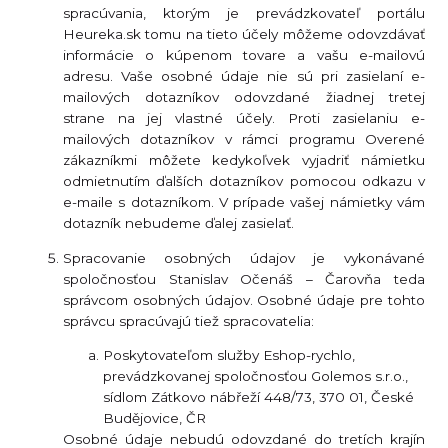
spracúvania, ktorým je prevádzkovateľ portálu
Heureka.sk tomu na tieto účely môžeme odovzdávať
informácie o kúpenom tovare a vašu e-mailovú
adresu. Vaše osobné údaje nie sú pri zasielaní e-
mailových dotazníkov odovzdané žiadnej tretej
strane na jej vlastné účely. Proti zasielaniu e-
mailových dotazníkov v rámci programu Overené
zákazníkmi môžete kedykoľvek vyjadriť námietku
odmietnutím ďalších dotazníkov pomocou odkazu v
e-maile s dotazníkom. V prípade vašej námietky vám
dotazník nebudeme ďalej zasielať.
Spracovanie osobných údajov je vykonávané
spoločnosťou Stanislav Očenáš – Čarovňa teda
správcom osobných údajov. Osobné údaje pre tohto
správcu spracúvajú tiež spracovatelia:
Poskytovateľom služby Eshop-rychlo,
prevádzkovanej spoločnosťou Golemos s.r.o.,
sídlom Zátkovo nábřeží 448/73, 370 01, České
Budějovice, ČR
Osobné údaje nebudú odovzdané do tretích krajín