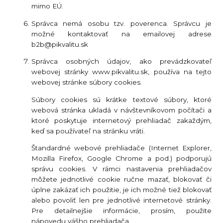
mimo EÚ.
Správca nemá osobu tzv. poverenca. Správcu je
možné kontaktovať na emailovej adrese
b2b@pikvalitu.sk
Správca osobných údajov, ako prevádzkovateľ
webovej stránky www.pikvalitu.sk, používa na tejto
webovej stránke súbory cookies.
Súbory cookies sú krátke textové súbory, ktoré
webová stránka ukladá v návštevníkovom počítači a
ktoré poskytuje internetový prehliadač zakaždým,
keď sa používateľ na stránku vráti.
Štandardné webové prehliadače (Internet Explorer,
Mozilla Firefox, Google Chrome a pod.) podporujú
správu cookies. V rámci nastavenia prehliadačov
môžete jednotlivé cookie ručne mazať, blokovať či
úplne zakázať ich použitie, je ich možné tiež blokovať
alebo povoliť len pre jednotlivé internetové stránky.
Pre detailnejšie informácie, prosím, použite
nápovedu vášho prehliadača.