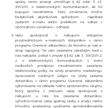
správy, tento postup umožňuje § 62 odst. 3 z.č.
351/2011, o elektronických komunikáciách, ak ho
kupujúci neodmietne. Tieto oznámenia možno
kedykoľvek akýmkoľvek spôsobom - napríklad
zaslaním e-mailu alebo preklikom na odkaz v
obchodnom oznámení – odhlásiť.
Vašu spokojnosť s nákupom zisťujeme
prostredníctvom e-mailových dotazníkov v rámci
programu Overené zákazníkmi, do ktorého je náš e-
shop zapojený. Tie vám zasielame zakaždým, keď u
nás nakúpite, pokiaľ v zmysle § § 62 zák. č. 351/2011 Z.
z. o elektronických komunikáciách, v znení
neskorších predpisov neodmietnete zasielanie
elektronickej pošty na účely priameho marketingu.
Spracúvanie osobných údajov na účely zaslania
dotazníkov v rámci programu Overené zákazníkmi
vykonávame na základe nášho oprávneného záujmu,
ktorý spočíva v zisťovaní vašej spokojnosti s
nákupom u nás. Na zasielanie dotazníkov,
vyhodnocovanie vašej spätnej väzby a analýz nášho
trhového postavenia využívame sprostredkovateľa