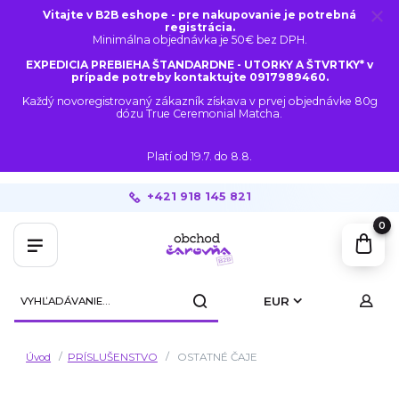
Vitajte v B2B eshope - pre nakupovanie je potrebná
registrácia.
Minimálna objednávka je 50€ bez DPH.
EXPEDICIA PREBIEHA ŠTANDARDNE - UTORKY A ŠTVRTKY* v
prípade potreby kontaktujte 0917989460.
Každý novoregistrovaný zákazník získava v prvej objednávke 80g
dózu True Ceremonial Matcha.
Platí od 19.7. do 8.8.
+421 918 145 821
0
EUR
Úvod
PRÍSLUŠENSTVO
OSTATNÉ ČAJE