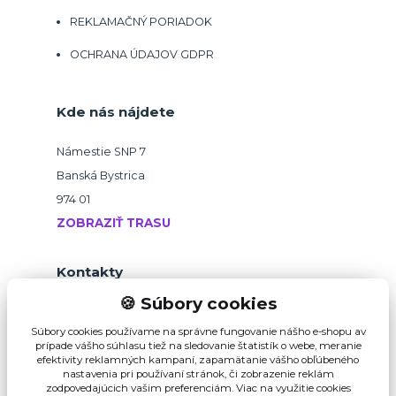
REKLAMAČNÝ PORIADOK
OCHRANA ÚDAJOV GDPR
Kde nás nájdete
Námestie SNP 7
Banská Bystrica
974 01
ZOBRAZIŤ TRASU
Kontakty
🍪 Súbory cookies
+421 918 145 821
Súbory cookies používame na správne fungovanie nášho e-shopu av
prípade vášho súhlasu tiež na sledovanie štatistík o webe, meranie
efektivity reklamných kampaní, zapamätanie vášho obľúbeného
b2b@pikvalitu.sk
nastavenia pri používaní stránok, či zobrazenie reklám
zodpovedajúcich vašim preferenciám.
Viac na využitie cookies