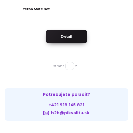
Yerba Maté set
Detail
strana
z 1
Potrebujete poradiť?
+421 918 145 821
b2b@pikvalitu.sk