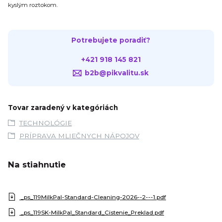
kyslým roztokom.
Potrebujete poradiť?
+421 918 145 821
b2b@pikvalitu.sk
Tovar zaradený v kategóriách
TECHNOLÓGIE
PRÍPRAVA MLIEČNYCH NÁPOJOV
Na stiahnutie
_ps_119MilkPal-Standard-Cleaning-2026--2---1.pdf
_ps_119SK-MilkPal_Standard_Cistenie_Preklad.pdf