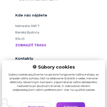
Kde nás nájdete
Námestie SNP 7
Banská Bystrica
974 01
ZOBRAZIŤ TRASU
Kontakty
🍪 Súbory cookies
+421 918 145 821
Súbory cookies používame na správne fungovanie nášho e-shopu av
prípade vášho súhlasu tiež na sledovanie štatistík o webe, meranie
efektivity reklamných kampaní, zapamätanie vášho obľúbeného
b2b@pikvalitu.sk
nastavenia pri používaní stránok, či zobrazenie reklám
zodpovedajúcich vašim preferenciám.
Viac na využitie cookies
Nastavenia
Súhlasím