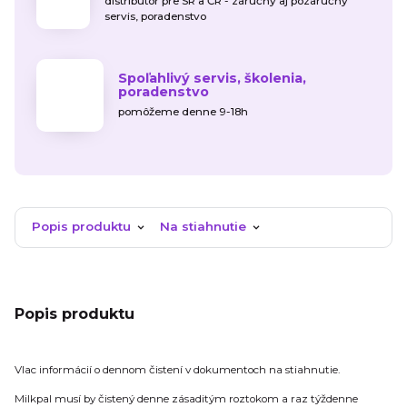
distribútor pre SR a ČR - záručný aj pozáručný
servis, poradenstvo
Spoľahlivý servis, školenia,
poradenstvo
pomôžeme denne 9-18h
Popis produktu
Na stiahnutie
Popis produktu
VIac informácií o dennom čistení v dokumentoch na stiahnutie.
Milkpal musí by čistený denne zásaditým roztokom a raz týždenne