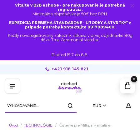
Vitajte v B2B eshope - pre nakupovanie je potrebná
registrácia.
Minimálna objednávka je 50€ bez DPH.
EXPEDICIA PREBIEHA ŠTANDARDNE - UTORKY A ŠTVRTKY* v
prípade potreby kontaktujte 0917989460.
Každý novoregistrovaný zákazník získava v prvej objednávke 80g
dózu True Ceremonial Matcha.
Platí od 19.7. do 8.8.
+421 918 145 821
0
EUR
Úvod
TECHNOLÓGIE
Čistenie pre Milkpal - alkaline