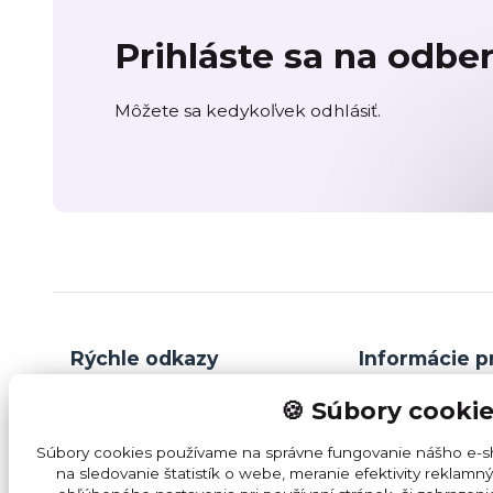
Prihláste sa na odbe
Môžete sa kedykoľvek odhlásiť.
Rýchle odkazy
Informácie p
🍪 Súbory cooki
B2B / SPOLUPRÁCA
OBCHODNÉ 
Súbory cookies používame na správne fungovanie nášho e-sh
PREVÁDZKY
REKLAMAČNÝ
na sledovanie štatistík o webe, meranie efektivity rekla