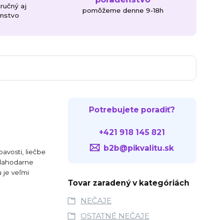
áručný aj
pomôžeme denne 9-18h
enstvo
Potrebujete poradiť?
+421 918 145 821
b2b@pikvalitu.sk
avosti, liečbe
blahodarne
 je veľmi
Tovar zaradený v kategóriách
NEČAJE
OSTATNÉ NEČAJE