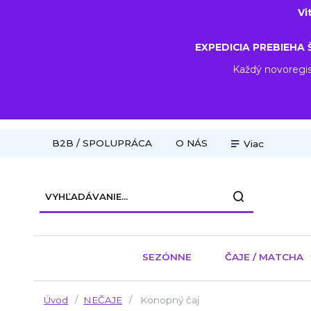
Vi
EXPEDICIA PREBIEHA 
Každý novoregis
B2B / SPOLUPRÁCA
O NÁS
Viac
SEZÓNNE
ČAJE / MATCHA
Úvod
NEČAJE
Konopný čaj