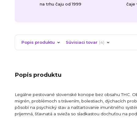
na trhu čaju od 1999
čaje
Popis produktu
Súvisiaci tovar
4
Popis produktu
Legálne pestované slovenské konope bez obsahu
THC. Ob
migrén, problémoch s trávením, bolestiach, dýchacích pr
pôsobí na psychický stav a naštartovanie imunitného systé
príjemná, šťavnatá a svieža so sladkastou dochuťou na pod