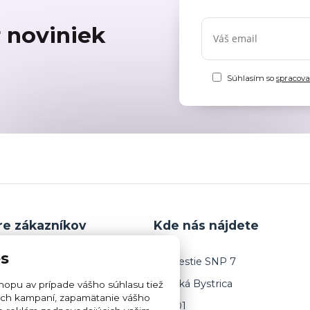
r noviniek
Súhlasím so
spracov
re zákazníkov
Kde nás nájdete
es
PODMIENKY
Námestie SNP 7
Banská Bystrica
opu av prípade vášho súhlasu tiež
 PORIADOK
mných kampaní, zapamätanie vášho
974 01