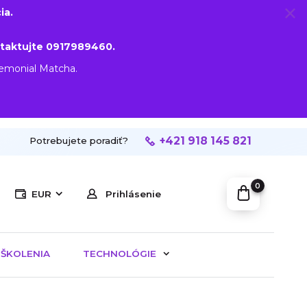
ia.
taktujte 0917989460.
remonial Matcha.
+421 918 145 821
Potrebujete poradiť?
0
EUR
Prihlásenie
ŠKOLENIA
TECHNOLÓGIE