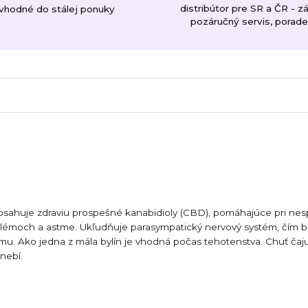
distribútor pre SR a ČR - z
 vhodné do stálej ponuky
pozáručný servis, porad
sahuje zdraviu prospešné kanabidioly (CBD), pomáhajúce pri nesp
oblémoch a astme. Ukľudňuje parasympatický nervový systém, čím 
mu. Ako jedna z mála bylín je vhodná počas tehotenstva. Chuť čaju
nebí.