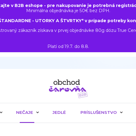
tajte v B2B eshope - pre nakupovanie je potrebná registrác
Minimálna objednávka je 50€ bez DPH.
ŠTANDARDNE - UTORKY A ŠTVRTKY* v prípade potreby kon
trovaný zákazník získava v prvej objednávke 80g dózu True Ce
Platí od 19.7. do 8.8.
NEČAJE
JEDLÉ
PRÍSLUŠENSTVO