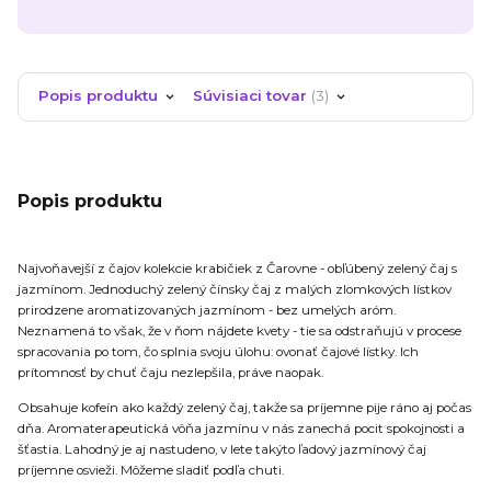
Popis produktu
Súvisiaci tovar
3
Popis produktu
Najvoňavejší z čajov kolekcie krabičiek z Čarovne - obľúbený zelený čaj s
jazmínom. Jednoduchý zelený čínsky čaj z malých zlomkových lístkov
prirodzene aromatizovaných jazmínom - bez umelých aróm.
Neznamená to však, že v ňom nájdete kvety - tie sa odstraňujú v procese
spracovania po tom, čo splnia svoju úlohu: ovonať čajové lístky. Ich
prítomnosť by chuť čaju nezlepšila, práve naopak.
Obsahuje kofeín ako každý zelený čaj, takže sa príjemne pije ráno aj počas
dňa. Aromaterapeutická vôňa jazmínu v nás zanechá pocit spokojnosti a
šťastia. Lahodný je aj nastudeno, v lete takýto ľadový jazmínový čaj
príjemne osvieži. Môžeme sladiť podľa chuti.