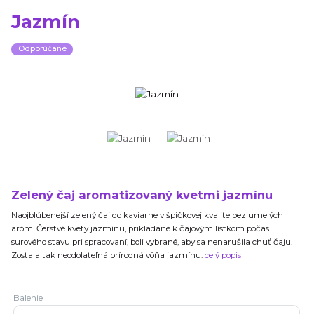
Jazmín
Odporúčané
Zelený čaj aromatizovaný kvetmi jazmínu
Naojbľúbenejší zelený čaj do kaviarne v špičkovej kvalite bez umelých
aróm. Čerstvé kvety jazmínu, prikladané k čajovým lístkom počas
surového stavu pri spracovaní, boli vybrané, aby sa nenarušila chuť čaju.
Zostala tak neodolateľná prírodná vôňa jazmínu.
celý popis
Balenie