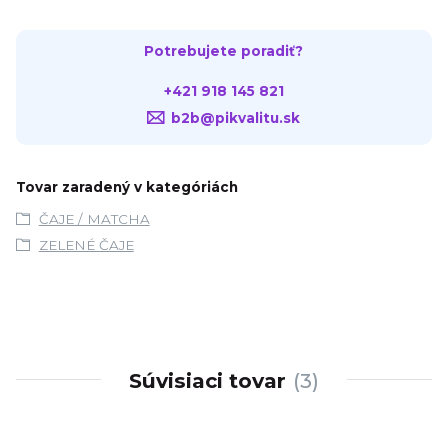
Potrebujete poradiť?
+421 918 145 821
b2b@pikvalitu.sk
Tovar zaradený v kategóriách
ČAJE / MATCHA
ZELENÉ ČAJE
Súvisiaci tovar
3