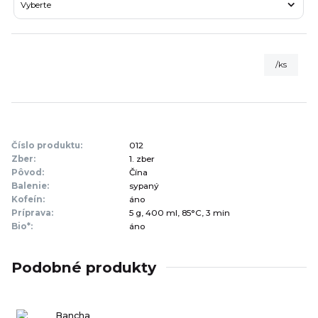
/
ks
Číslo produktu:
012
Zber:
1. zber
Pôvod:
Čína
Balenie:
sypaný
Kofeín:
áno
Príprava:
5 g, 400 ml, 85°C, 3 min
Bio*:
áno
Podobné produkty
Bancha