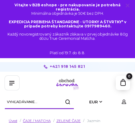
Vitajte v B2B eshope - pre nakupovanie je potrebná
registrácia.
Minimálna objednávka je 50€ bez DPH.
EXPEDICIA PREBIEHA ŠTANDARDNE - UTORKY A ŠTVRTKY* v
prípade potreby kontaktujte 0917989460.
Každý novoregistrovaný zákazník získava v prvej objednávke 80g
dózu True Ceremonial Matcha.
Platí od 19.7. do 8.8.
+421 918 145 821
0
EUR
Úvod
ČAJE / MATCHA
ZELENÉ ČAJE
Jazmín