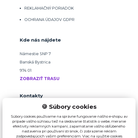
REKLAMAČNÝ PORIADOK
OCHRANA ÚDAJOV GDPR
Kde nás nájdete
Námestie SNP 7
Banská Bystrica
974 01
ZOBRAZIŤ TRASU
Kontakty
🍪 Súbory cookies
+421 918 145 821
Súbory cookies používame na správne fungovanie nášho e-shopu av
prípade vášho súhlasu tiež na sledovanie štatistík o webe, meranie
efektivity reklamných kampaní, zapamätanie vášho obľúbeného
b2b@pikvalitu.sk
nastavenia pri používaní stránok, či zobrazenie reklám
zodpovedajúcich vašim preferenciám.
Viac na využitie cookies