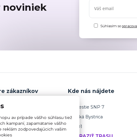
r noviniek
Súhlasím so
spracov
re zákazníkov
Kde nás nájdete
es
PODMIENKY
Námestie SNP 7
Banská Bystrica
opu av prípade vášho súhlasu tiež
 PORIADOK
mných kampaní, zapamätanie vášho
974 01
ie reklám zodpovedajúcich vašim
AJOV GDPR
ookies
ZOBRAZIŤ TRASU