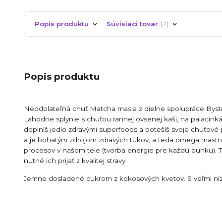
Popis produktu
Súvisiaci tovar
2
Popis produktu
Neodolateľná chuť Matcha masla z dielne spolupráce Byst
Lahodne splynie s chuťou rannej ovsenej kaši, na palacinká
doplníš jedlo zdravými superfoods a potešíš svoje chuťové
a je bohatým zdrojom zdravých tukov, a teda omega mastný
procesov v našom tele (tvorba energie pre každú bunku). Tel
nutné ich prijať z kvalitej stravy.
Jemne dosladené cukrom z kokosových kvetov. S veľmi n