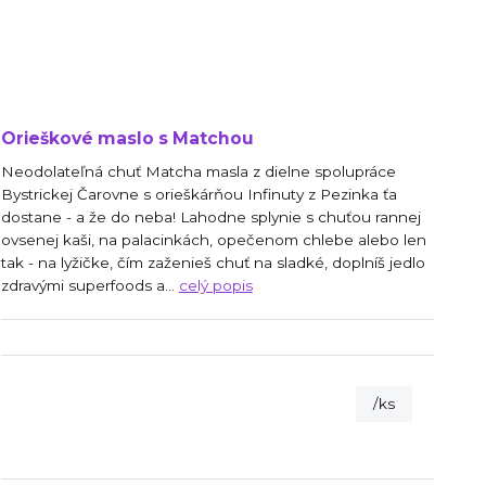
Orieškové maslo s Matchou
Neodolateľná chuť Matcha masla z dielne spolupráce
Bystrickej Čarovne s orieškárňou Infinuty z Pezinka ťa
dostane - a že do neba! Lahodne splynie s chuťou rannej
ovsenej kaši, na palacinkách, opečenom chlebe alebo len
tak - na lyžičke, čím zaženieš chuť na sladké, doplníš jedlo
zdravými superfoods a...
celý popis
/
ks