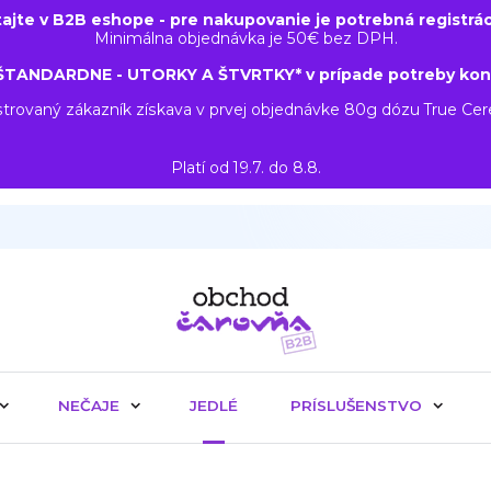
tajte v B2B eshope - pre nakupovanie je potrebná registrác
Minimálna objednávka je 50€ bez DPH.
ŠTANDARDNE - UTORKY A ŠTVRTKY* v prípade potreby kon
trovaný zákazník získava v prvej objednávke 80g dózu True Ce
Platí od 19.7. do 8.8.
NEČAJE
JEDLÉ
PRÍSLUŠENSTVO