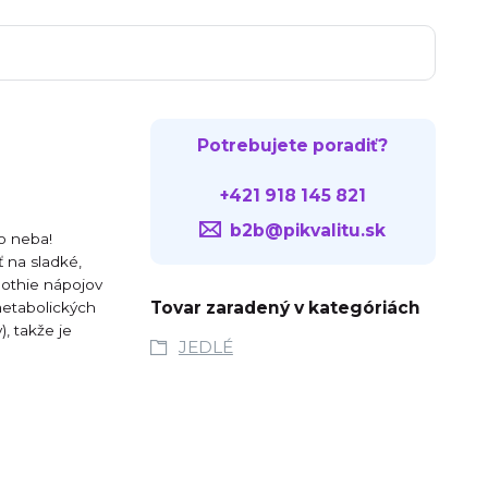
Potrebujete poradiť?
+421 918 145 821
b2b@pikvalitu.sk
o neba!
 na sladké,
oothie nápojov
Tovar zaradený v kategóriách
metabolických
, takže je
JEDLÉ