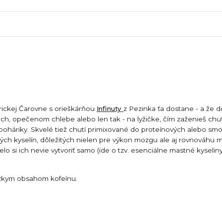
rickej Čarovne s orieškárňou
Infinuty
z Pezinka ťa dostane - a že d
ch, opečenom chlebe alebo len tak - na lyžičke, čím zaženieš chuť
 poháriky. Skvelé tiež chutí primixované do proteínových alebo sm
ch kyselín, dôležitých nielen pre výkon mozgu ale aj rovnováhu 
o si ich nevie vytvoriť samo (ide o tzv. esenciálne mastné kyseliny)
ízkym obsahom kofeínu.