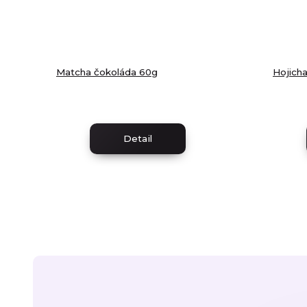
Matcha čokoláda 60g
Hojich
Detail