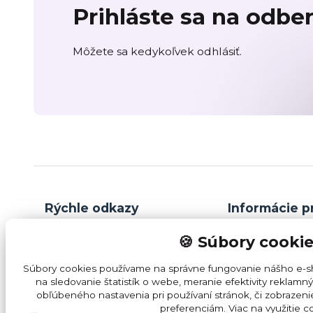
Prihláste sa na odbe
Môžete sa kedykoľvek odhlásiť.
Rýchle odkazy
Informácie p
🍪 Súbory cooki
B2B / SPOLUPRÁCA
OBCHODNÉ 
Súbory cookies používame na správne fungovanie nášho e-sh
PREVÁDZKY
REKLAMAČNÝ
na sledovanie štatistík o webe, meranie efektivity rekla
obľúbeného nastavenia pri používaní stránok, či zobrazen
DOPRAVA
OCHRANA ÚD
preferenciám.
Viac na využitie c