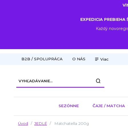
Vi
EXPEDICIA PREBIEHA 
Každý novoregis
B2B / SPOLUPRÁCA
O NÁS
Viac
SEZÓNNE
ČAJE / MATCHA
Úvod
JEDLÉ
Matchatella 200g