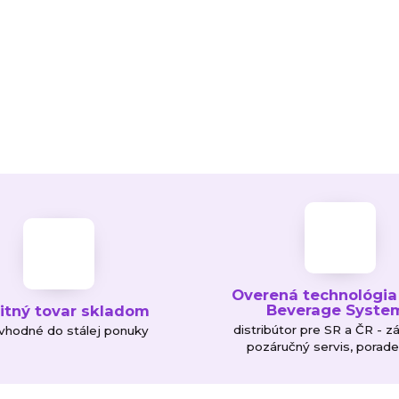
Overená technológia
Beverage Syste
litný tovar skladom
distribútor pre SR a ČR - z
 vhodné do stálej ponuky
pozáručný servis, porad