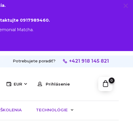
ia.
taktujte 0917989460.
remonial Matcha.
+421 918 145 821
Potrebujete poradiť?
0
EUR
Prihlásenie
ŠKOLENIA
TECHNOLÓGIE