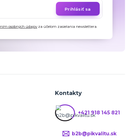
Prihlásiť sa
aním osobných údajov
za účelom zasielania newslettera.
Kontakty
+421 918 145 821
b2b@pikvalitu.sk