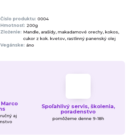
Číslo produktu:
0004
Hmotnosť:
200g
Zloženie:
Mandle, arašídy, makadamové orechy, kokos,
cukor z kok. kvetov, rastlinný panenský olej
Vegánske:
áno
 Marco
Spoľahlivý servis, školenia,
ms
poradenstvo
áručný aj
pomôžeme denne 9-18h
enstvo