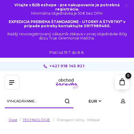
Vitajte v B2B eshope - pre nakupovanie je potrebná
registrácia.
Minimálna objednávka je 50€ bez DPH.
EXPEDICIA PREBIEHA ŠTANDARDNE - UTORKY A ŠTVRTKY* v
prípade potreby kontaktujte 0917989460.
Každý novoregistrovaný zákazník získava v prvej objednávke 80g
dózu True Ceremonial Matcha.
Platí od 19.7. do 8.8.
+421 918 145 821
0
EUR
Úvod
TECHNOLÓGIE
Prenájom ročný - Milkpal