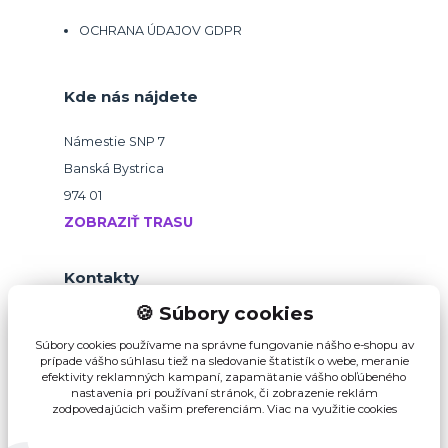
OCHRANA ÚDAJOV GDPR
Kde nás nájdete
Námestie SNP 7
Banská Bystrica
974 01
ZOBRAZIŤ TRASU
Kontakty
🍪 Súbory cookies
+421 918 145 821
Súbory cookies používame na správne fungovanie nášho e-shopu av
prípade vášho súhlasu tiež na sledovanie štatistík o webe, meranie
efektivity reklamných kampaní, zapamätanie vášho obľúbeného
b2b@pikvalitu.sk
nastavenia pri používaní stránok, či zobrazenie reklám
zodpovedajúcich vašim preferenciám.
Viac na využitie cookies