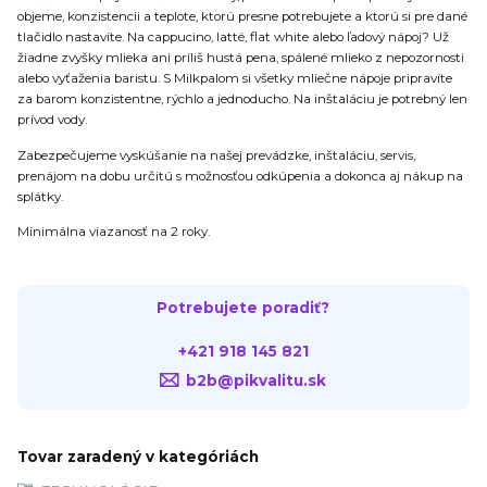
objeme, konzistencii a teplote, ktorú presne potrebujete a ktorú si pre dané
tlačidlo nastavíte. Na cappucino, latté, flat white alebo ľadový nápoj? Už
žiadne zvyšky mlieka ani príliš hustá pena, spálené mlieko z nepozornosti
alebo vyťaženia baristu. S Milkpalom si všetky mliečne nápoje pripravíte
za barom konzistentne, rýchlo a jednoducho. Na inštaláciu je potrebný len
prívod vody.
Zabezpečujeme vyskúšanie na našej prevádzke, inštaláciu, servis,
prenájom na dobu určitú s možnosťou odkúpenia a dokonca aj nákup na
splátky.
Minimálna viazanosť na 2 roky.
Potrebujete poradiť?
+421 918 145 821
b2b@pikvalitu.sk
Tovar zaradený v kategóriách