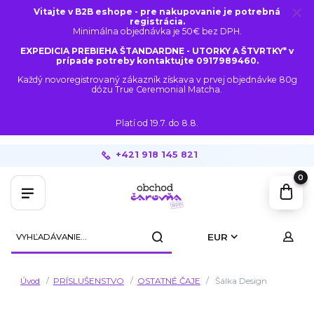
Vitajte v B2B eshope - pre nakupovanie je potrebná
registrácia.
Minimálna objednávka je 50€ bez DPH.
EXPEDICIA PREBIEHA ŠTANDARDNE - UTORKY A ŠTVRTKY* v
prípade potreby kontaktujte 0917989460.
Každý novoregistrovaný zákazník získava v prvej objednávke 80g
dózu True Ceremonial Matcha.
Platí od 19.7. do 8.8.
+421 918 145 821
0
EUR
Úvod
PRÍSLUŠENSTVO
OSTATNÉ ČAJE
Šálka Design