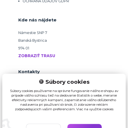
OCHRANA ÚDAJOV GDPR
Kde nás nájdete
Námestie SNP 7
Banská Bystrica
974 01
ZOBRAZIŤ TRASU
Kontakty
🍪 Súbory cookies
+421 918 145 821
Súbory cookies používame na správne fungovanie nášho e-shopu av
prípade vášho súhlasu tiež na sledovanie štatistík o webe, meranie
efektivity reklamných kampaní, zapamätanie vášho obľúbeného
b2b@pikvalitu.sk
nastavenia pri používaní stránok, či zobrazenie reklám
zodpovedajúcich vašim preferenciám.
Viac na využitie cookies