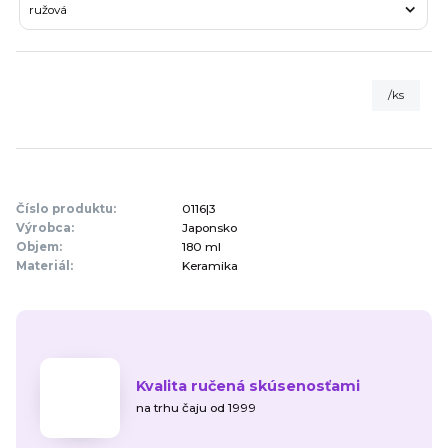
/
ks
Číslo produktu:
0116|3
Výrobca:
Japonsko
Objem:
180 ml
Materiál:
Keramika
Kvalita ručená skúsenosťami
na trhu čaju od 1999