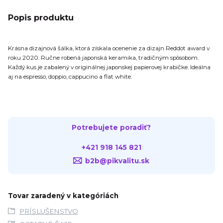
Popis produktu
Krásna dizajnová šálka, ktorá získala ocenenie za dizajn Reddot award v
roku 2020. Ručne robená japonská keramika, tradičným spôsobom.
Každý kus je zabalený v originálnej japonskej papierovej krabičke. Ideálna
aj na espresso, doppio, cappucino a flat white.
Potrebujete poradiť?
+421 918 145 821
b2b@pikvalitu.sk
Tovar zaradený v kategóriách
PRÍSLUŠENSTVO