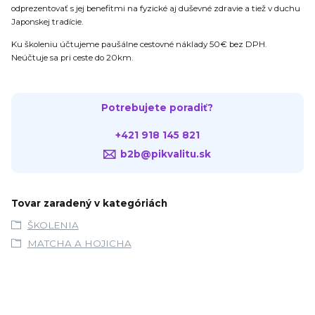
odprezentovať s jej benefitmi na fyzické aj duševné zdravie a tiež v duchu
Japonskej tradície.
Ku školeniu účtujeme paušálne cestovné náklady 50€ bez DPH.
Neúčtuje sa pri ceste do 20km.
Potrebujete poradiť?
+421 918 145 821
b2b@pikvalitu.sk
Tovar zaradený v kategóriách
ŠKOLENIA
MATCHA A HOJICHA