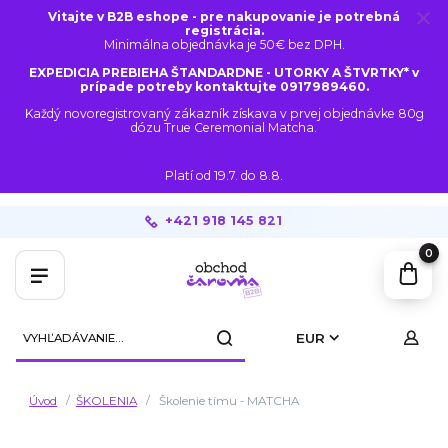
Vitajte v B2B eshope - pre nakupovanie je potrebná
registrácia.
Minimálna objednávka je 50€ bez DPH.
EXPEDICIA PREBIEHA ŠTANDARDNE - UTORKY A ŠTVRTKY* v
prípade potreby kontaktujte 0917989460.
Každý novoregistrovaný zákazník získava v prvej objednávke 80g
dózu True Ceremonial Matcha.
Platí od 19.7. do 8.8.
+421 918 145 821
0
EUR
Úvod
ŠKOLENIA
Školenie tímu - MATCHA