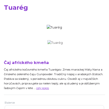
Tuarég
Čaj afrického kmeňa
Čaj afrického kočovného kmeňa Tuarégov. Zmes marockej Mäty Nana a
čínskeho zeleného čaju Gunpowder. Tradičný nápoj v arabských štátoch.
Podáva sa sladený, s poriadnou dávkou cukru. Osvieži aj v najväčších
horúčavách, pripravujete sa nielen teplý, ale aj studený a je obľúbeným
ľadovým čajom v lete. ...
celý popis
Balenie