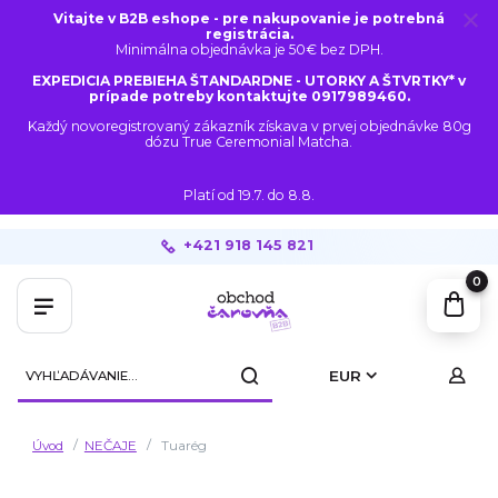
Vitajte v B2B eshope - pre nakupovanie je potrebná
registrácia.
Minimálna objednávka je 50€ bez DPH.
EXPEDICIA PREBIEHA ŠTANDARDNE - UTORKY A ŠTVRTKY* v
prípade potreby kontaktujte 0917989460.
Každý novoregistrovaný zákazník získava v prvej objednávke 80g
dózu True Ceremonial Matcha.
Platí od 19.7. do 8.8.
+421 918 145 821
0
EUR
Úvod
NEČAJE
Tuarég