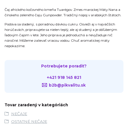
Čaj afrického kočovného kmeňa Tuarégov. Zmes marockej Mäty Nana a
čínskeho zeleného čaju Gunpowder. Tradičný nápoj v arabských štátoch.
Podáva sa sladený, s poriadnou dávkou cukru. Osvieži aj v najväčších
horúčavách, pripravujete sa nielen teplý, ale aj studený a je obľúbeným
ľadovým čajom v lete. Jeho príprava je jednoduchá a nevyžaduje nič
náročné. Môžeme zalievať vriacou vodou. Chuť aromatickej mäty
nepokazíme.
Potrebujete poradiť?
+421 918 145 821
b2b@pikvalitu.sk
Tovar zaradený v kategóriách
NEČAJE
OSTATNÉ NEČAJE