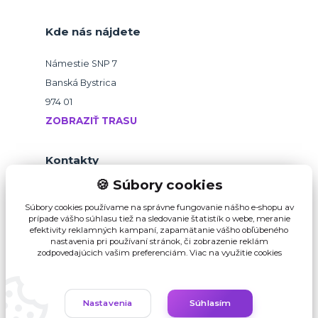
Kde nás nájdete
Námestie SNP 7
Banská Bystrica
974 01
ZOBRAZIŤ TRASU
Kontakty
🍪 Súbory cookies
+421 918 145 821
Súbory cookies používame na správne fungovanie nášho e-shopu av
prípade vášho súhlasu tiež na sledovanie štatistík o webe, meranie
efektivity reklamných kampaní, zapamätanie vášho obľúbeného
b2b@pikvalitu.sk
nastavenia pri používaní stránok, či zobrazenie reklám
zodpovedajúcich vašim preferenciám.
Viac na využitie cookies
Nastavenia
Súhlasím