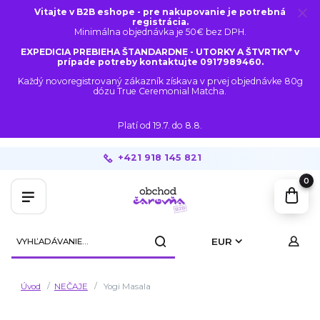
Vitajte v B2B eshope - pre nakupovanie je potrebná
registrácia.
Minimálna objednávka je 50€ bez DPH.
EXPEDICIA PREBIEHA ŠTANDARDNE - UTORKY A ŠTVRTKY* v
prípade potreby kontaktujte 0917989460.
Každý novoregistrovaný zákazník získava v prvej objednávke 80g
dózu True Ceremonial Matcha.
Platí od 19.7. do 8.8.
+421 918 145 821
0
EUR
Úvod
NEČAJE
Yogi Masala