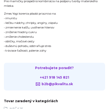
Pre mamičky prospešná kombinácia na podporu tvorby materského
mlieka.
Zmes Yogi korenia pôsobí priaznivo na:
• imunitu
• liečbu nádchy, chrípky, angíny, zápalu
• zmiernenie kašľu, uvoľnenie hlienov
• zníženie hladiny cukru
• zníženie cholesterolu
• obličky, močové cesty
• duševnú pohodu, odstraňuje stres
• tráviace ťažkosti, pálenie záhy
Potrebujete poradiť?
+421 918 145 821
b2b@pikvalitu.sk
Tovar zaradený v kategóriách
NEČAJE