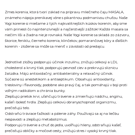
Zmes korenia, ktorá tvorí základ na prípravu mliečneho čaju MASALA,
známeho nápoja prenikavej vône s pikantnou podmanivou chuťou. Naše
Yogi korenie si miešame z tých najkvalitnejších kúskov korenín, aby sme
vám priniesli čo najintenzívnejší a najčerstvejší zážitok! Každá masala sa
niečím líši a žiadna nie je rovnaká. Naše Yogi korenie sa skladá zo zázvoru,
škorice, feniklu, čierneho korenia, klinčekov, pomarančovej kôry a ďalších
korenín - zloženie sa môže sa meniť v závislosti od predajcu.
Jednotlivé zložky podporujú účinok inzulínu, znižujú celkový a LDL
cholesterol a krvný tlak, podporujú pevnosť ciev a prekrvujú sliznicu
žalúdka. Májú antioxidačný, antibakteriálny a relaxačný účinok.
Súčasne sú anestetikom a antiseptikum. Obsahujú antioxidanty,
triesloviny i flavonoidy, podobne ako pravý čaj, a tak pomáhajú v boji proti
voľným radikálom a chránia bunky.
Zlepšujú prietok krvi, uľahčujú trávenie a zmierňujú nádchu, angínu,
kašeľ i bolesť hrdla. Zlepšujú celkovú obranyschopnosť organizmu,
prečisťujú telo.
Odstraňú tráviace ťažkosti a pálenie záhy. Používajú sa aj na liečbu
nespavosti a zlepšujú metabolizmus.
Podporujú trávenie a chuť do jedla, uvoľňujú hlieny, odstraňujú kašeľ,
prečisťujú obličky a močové cesty, znižujú stres i vysoký krvný tlak.