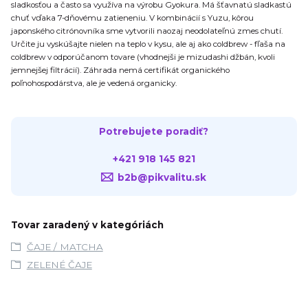
sladkosťou a často sa využíva na výrobu Gyokura. Má šťavnatú sladkastú
chuť vďaka 7-dňovému zatieneniu. V kombinácií s Yuzu, kôrou
japonského citrónovníka sme vytvorili naozaj neodolateľnú zmes chutí.
Určite ju vyskúšajte nielen na teplo v kysu, ale aj ako coldbrew - fľaša na
coldbrew v odporúčanom tovare (vhodnejši je mizudashi džbán, kvoli
jemnejšej filtrácií). Záhrada nemá certifikát organického
poľnohospodárstva, ale je vedená organicky.
Potrebujete poradiť?
+421 918 145 821
b2b@pikvalitu.sk
Tovar zaradený v kategóriách
ČAJE / MATCHA
ZELENÉ ČAJE