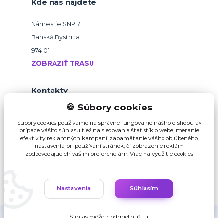
Kde nás nájdete
Námestie SNP 7
Banská Bystrica
974 01
ZOBRAZIŤ TRASU
Kontakty
🍪 Súbory cookies
+421 918 145 821
Súbory cookies používame na správne fungovanie nášho e-shopu av
prípade vášho súhlasu tiež na sledovanie štatistík o webe, meranie
efektivity reklamných kampaní, zapamätanie vášho obľúbeného
b2b@pikvalitu.sk
nastavenia pri používaní stránok, či zobrazenie reklám
zodpovedajúcich vašim preferenciám.
Viac na využitie cookies
Nastavenia
Súhlasím
Súhlas môžete odmietnuť
tu
.