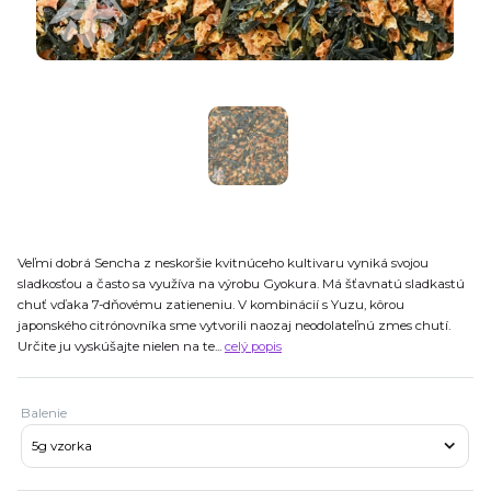
Veľmi dobrá Sencha z neskoršie kvitnúceho kultivaru vyniká svojou
sladkosťou a často sa využíva na výrobu Gyokura. Má šťavnatú sladkastú
chuť vďaka 7-dňovému zatieneniu. V kombinácií s Yuzu, kôrou
japonského citrónovníka sme vytvorili naozaj neodolateľnú zmes chutí.
Určite ju vyskúšajte nielen na te...
celý popis
Balenie