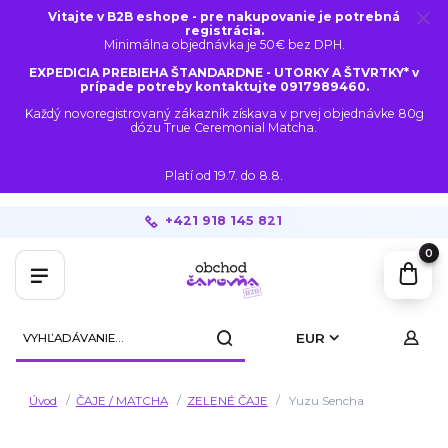
Vitajte v B2B eshope - pre nakupovanie je potrebná
registrácia.
Minimálna objednávka je 50€ bez DPH.
EXPEDICIA PREBIEHA ŠTANDARDNE - UTORKY A ŠTVRTKY* v
prípade potreby kontaktujte 0917989460.
Každý novoregistrovaný zákazník získava v prvej objednávke 80g
dózu True Ceremonial Matcha.
Platí od 19.7. do 8.8.
+421 918 145 821
0
EUR
Úvod
ČAJE / MATCHA
ZELENÉ ČAJE
Yuzu Sencha