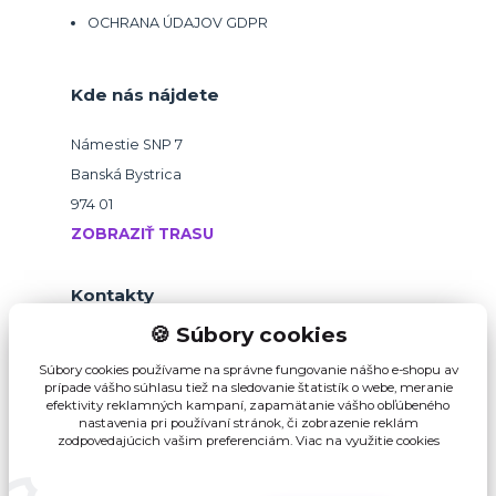
OCHRANA ÚDAJOV GDPR
Kde nás nájdete
Námestie SNP 7
Banská Bystrica
974 01
ZOBRAZIŤ TRASU
Kontakty
🍪 Súbory cookies
+421 918 145 821
Súbory cookies používame na správne fungovanie nášho e-shopu av
prípade vášho súhlasu tiež na sledovanie štatistík o webe, meranie
efektivity reklamných kampaní, zapamätanie vášho obľúbeného
b2b@pikvalitu.sk
nastavenia pri používaní stránok, či zobrazenie reklám
zodpovedajúcich vašim preferenciám.
Viac na využitie cookies