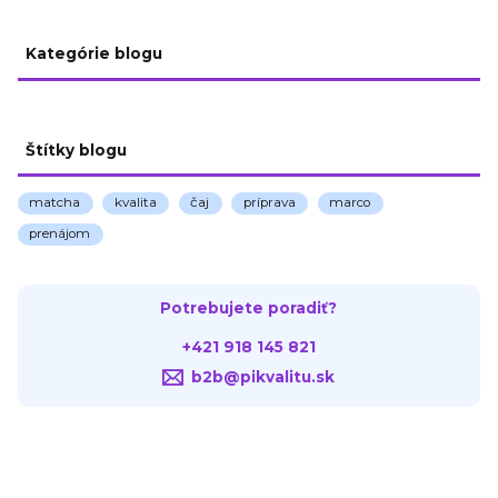
Kategórie blogu
Štítky blogu
matcha
kvalita
čaj
príprava
marco
prenájom
Potrebujete poradiť?
+421 918 145 821
b2b@pikvalitu.sk