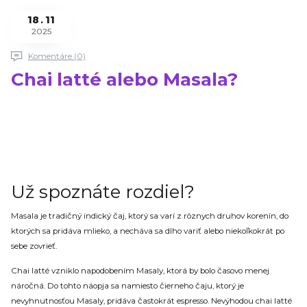
18
11
2025
Komentáre (0)
Chai latté alebo Masala?
Už spoznáte rozdiel?
Masala je tradičný indický čaj, ktorý sa varí z rôznych druhov korenín, do
ktorých sa pridáva mlieko, a necháva sa dlho variť alebo niekoľkokrát po
sebe zovrieť.
Chai latté vzniklo napodobením Masaly, ktorá by bolo časovo menej
náročná. Do tohto náopja sa namiesto čierneho čaju, ktorý je
nevyhnutnosťou Masaly, pridáva častokrát espresso. Nevýhodou chai latté