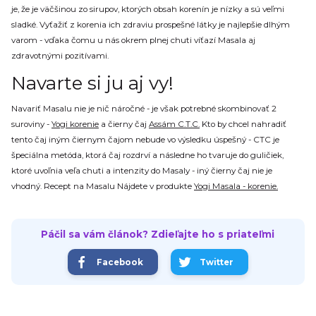
je, že je väčšinou zo sirupov, ktorých obsah korenín je nízky a sú veľmi
sladké. Vyťažiť z korenia ich zdraviu prospešné látky je najlepšie dlhým
varom - vďaka čomu u nás okrem plnej chuti víťazí Masala aj
zdravotnými pozitívami.
Navarte si ju aj vy!
Navariť Masalu nie je nič náročné - je však potrebné skombinovať 2
suroviny -
Yogi korenie
a čierny čaj
Assám C.T.C.
Kto by chcel nahradiť
tento čaj iným čiernym čajom nebude vo výsledku úspešný - CTC je
špeciálna metóda, ktorá čaj rozdrví a následne ho tvaruje do guličiek,
ktoré uvoľnia veľa chuti a intenzity do Masaly - iný čierny čaj nie je
vhodný. Recept na Masalu Nájdete v produkte
Yogi Masala - korenie.
Páčil sa vám článok? Zdieľajte ho s priateľmi
Facebook
Twitter