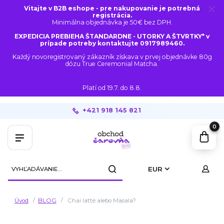
Vitajte v B2B eshope - pre nakupovanie je potrebná
registrácia.
Minimálna objednávka je 50€ bez DPH.
EXPEDICIA PREBIEHA ŠTANDARDNE - UTORKY A ŠTVRTKY* v
prípade potreby kontaktujte 0917989460.
Každý novoregistrovaný zákazník získava v prvej objednávke 80g
dózu True Ceremonial Matcha.
Platí od 19.7. do 8.8.
+421 918 145 821
0
EUR
Úvod
BLOG
Chai latté alebo Masala?