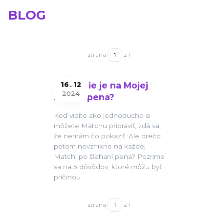
BLOG
strana
z 1
Prečo nie je na Mojej
16
12
2024
Matchi pena?
Keď vidíte ako jednoducho si
môžete Matchu pripraviť, zdá sa,
že nemám čo pokaziť. Ale prečo
potom nevznikne na každej
Matchi po šľahaní pena? Pozrime
sa na 5 dôvôdov, ktoré môžu byť
príčinou.
strana
z 1