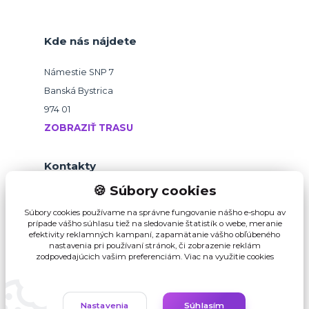
Kde nás nájdete
Námestie SNP 7
Banská Bystrica
974 01
ZOBRAZIŤ TRASU
Kontakty
🍪 Súbory cookies
+421 918 145 821
Súbory cookies používame na správne fungovanie nášho e-shopu av
prípade vášho súhlasu tiež na sledovanie štatistík o webe, meranie
efektivity reklamných kampaní, zapamätanie vášho obľúbeného
b2b@pikvalitu.sk
nastavenia pri používaní stránok, či zobrazenie reklám
zodpovedajúcich vašim preferenciám.
Viac na využitie cookies
Nastavenia
Súhlasím