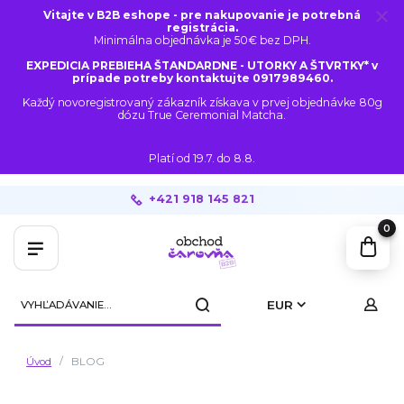
Vitajte v B2B eshope - pre nakupovanie je potrebná
registrácia.
Minimálna objednávka je 50€ bez DPH.
EXPEDICIA PREBIEHA ŠTANDARDNE - UTORKY A ŠTVRTKY* v
prípade potreby kontaktujte 0917989460.
Každý novoregistrovaný zákazník získava v prvej objednávke 80g
dózu True Ceremonial Matcha.
Platí od 19.7. do 8.8.
+421 918 145 821
0
EUR
Úvod
BLOG