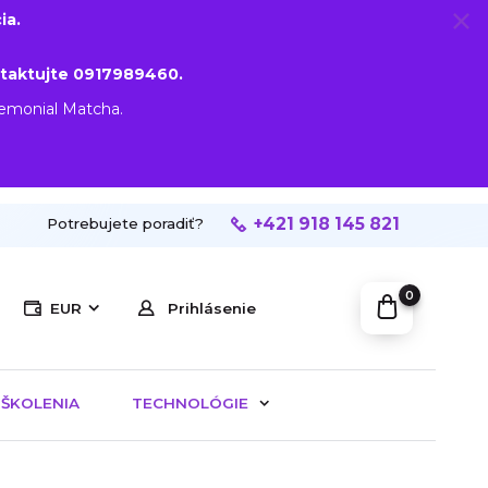
ia.
taktujte 0917989460.
remonial Matcha.
+421 918 145 821
Potrebujete poradiť?
0
EUR
Prihlásenie
ŠKOLENIA
TECHNOLÓGIE