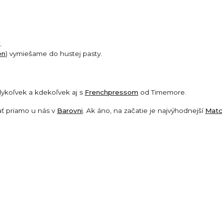
y
.
en
) vymiešame do hustej pasty.
dykoľvek a kdekoľvek aj s
Frenchpressom
od Timemore.
ať priamo u nás v
Barovni
. Ak áno, na začatie je najvýhodnejší
Matc