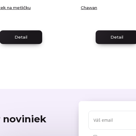
ček na metličku
Chawan
Detail
Detail
r noviniek