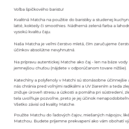
Voľba špičkového baristu!
Kvalitná Matcha na použitie do baristiky a studenej kuchy
latté, kokteily či smoothies. Nádherná zelená farba a laho
vysokú kvalitu čaju.
Naša Matcha je veľmi čerstvo mletá, čím zaručujeme čerstvos
účinkov absolútne nevyhnutná.
Na prípravu autentickej Matche ako čaj - len na báze v
jemnejšou chuťou (nájdete v odporúčanom tovare nižšie).
Katechíny a polyfenoly v Matchi sú stonásobne účinnejšie a
nás chránia pred voľnými radikálmi a UV žiarením a teda zl
znižuje úroveň stresu a úzkosti a pomáha pri sústredení, z
tela uvoľňuje pozvoľne, preto je jej účinok nenapodobiteľ
Všetko závisí od kvality Matche.
Použite Matchu do ľadových čajov, miešaných nápojov, likér
Matchou. Budete príjemne prekvapení ako vám obohatí vý