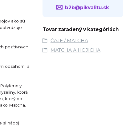
b2b@pikvalitu.sk
pojov ako sú
 potvrdzuje
Tovar zaradený v kategóriách
ČAJE / MATCHA
ch pozitívnych
MATCHA A HOJICHA
čným obsahom a
 Polyfenoly
yseliny, ktorá
m, ktorý do
a ako Matcha.
e si nápoj