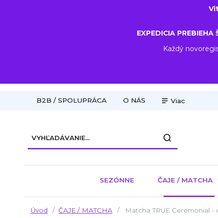
Vi
EXPEDICIA PREBIEHA 
Každý novoregis
B2B / SPOLUPRÁCA
O NÁS
Viac
SEZÓNNE
ČAJE / MATCHA
Úvod
ČAJE / MATCHA
Matcha TRUE Ceremonial - 