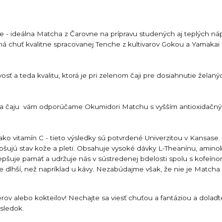
ne - ideálna Matcha z Čarovne na prípravu studených aj teplých ná
dná chuť kvalitne spracovanej Tenche z kultivarov Gokou a Yamakai
ť a teda kvalitu, ktorá je pri zelenom čaji pre dosiahnutie želaný
ody a čaju vám odporúčame Okumidori Matchu s vyšším antioxida
ko vitamín C - tieto výsledky sú potvrdené Univerzitou v Kansase.
epšujú stav kože a pleti. Obsahuje vysoké dávky L-Theanínu, aminok
lepšuje pamäť a udržuje nás v sústredenej bdelosti spolu s kofeíno
ne dlhší, než napríklad u kávy. Nezabúdajme však, že nie je Match
ov alebo kokteilov! Nechajte sa viesť chuťou a fantáziou a dolaďt
sledok.