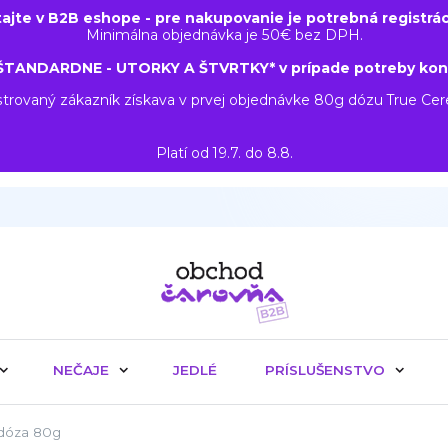
tajte v B2B eshope - pre nakupovanie je potrebná registrác
Minimálna objednávka je 50€ bez DPH.
ŠTANDARDNE - UTORKY A ŠTVRTKY* v prípade potreby kon
trovaný zákazník získava v prvej objednávke 80g dózu True Ce
Platí od 19.7. do 8.8.
NEČAJE
JEDLÉ
PRÍSLUŠENSTVO
dóza 80g