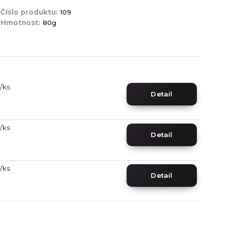
Číslo produktu:
109
Hmotnosť:
80g
/
ks
Detail
/
ks
Detail
/
ks
Detail