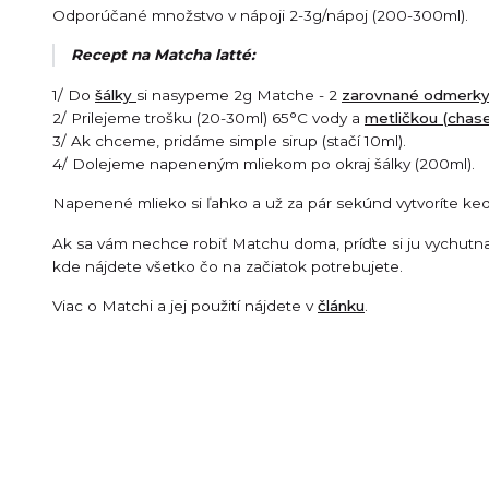
Odporúčané množstvo v nápoji 2-3g/nápoj (200-300ml).
Recept na Matcha latté:
1/ Do
šálky
si nasypeme 2g Matche - 2
zarovnané odmerk
2/ Prilejeme trošku (20-30ml) 65°C vody a
metličkou (chas
3/ Ak chceme, pridáme simple sirup (stačí 10ml).
4/ Dolejeme napeneným mliekom po okraj šálky (200ml).
Napenené mlieko si ľahko a už za pár sekúnd vytvoríte ke
Ak sa vám nechce robiť Matchu doma, príďte si ju vychutn
kde nájdete všetko čo na začiatok potrebujete.
Viac o Matchi a jej použití nájdete v
článku
.