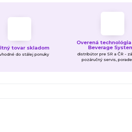
Overená technológia
Beverage Syste
litný tovar skladom
distribútor pre SR a ČR - z
 vhodné do stálej ponuky
pozáručný servis, porad