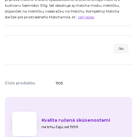
kultivaru Saemidori 30g. Set obsahuje aj matcha misku, metličku,
stojanček na metličku, naberačku na Matchu. Kompletný Matcha
darček pre prvotriedneho Matchamila, kt...
celý popis
/
ks
Číslo produktu:
1105
Kvalita ručená skúsenosťami
na trhu čaju od 1999