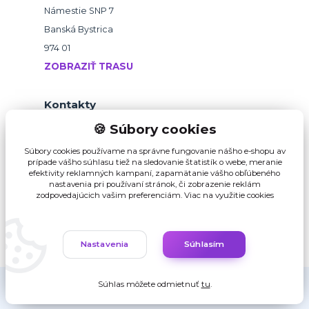
Námestie SNP 7
Banská Bystrica
974 01
ZOBRAZIŤ TRASU
Kontakty
🍪 Súbory cookies
+421 918 145 821
Súbory cookies používame na správne fungovanie nášho e-shopu av
prípade vášho súhlasu tiež na sledovanie štatistík o webe, meranie
efektivity reklamných kampaní, zapamätanie vášho obľúbeného
b2b@pikvalitu.sk
nastavenia pri používaní stránok, či zobrazenie reklám
zodpovedajúcich vašim preferenciám.
Viac na využitie cookies
Nastavenia
Súhlasím
Súhlas môžete odmietnuť
tu
.