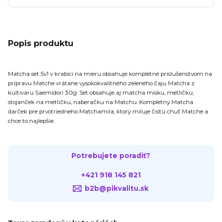
Popis produktu
Matcha set 5v1 v krabici na mieru obsahuje kompletné príslušenstvom na
prípravu Matche vrátane vysokokvalitného zeleného čaju Matcha z
kultivaru Saemidori 30g. Set obsahuje aj matcha misku, metličku,
stojanček na metličku, naberačku na Matchu. Kompletný Matcha
darček pre prvotriedneho Matchamila, ktorý miluje čistú chuť Matche a
chce to najlepšie.
Potrebujete poradiť?
+421 918 145 821
b2b@pikvalitu.sk