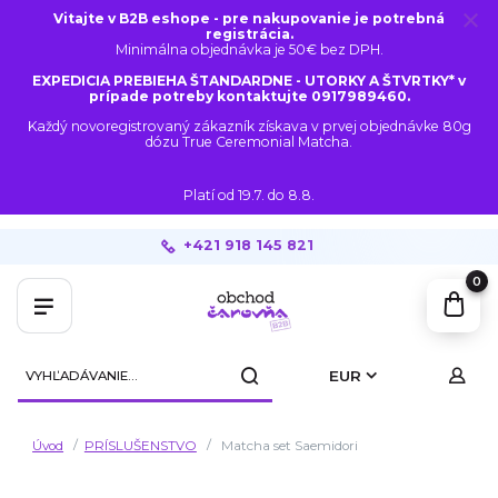
Vitajte v B2B eshope - pre nakupovanie je potrebná
registrácia.
Minimálna objednávka je 50€ bez DPH.
EXPEDICIA PREBIEHA ŠTANDARDNE - UTORKY A ŠTVRTKY* v
prípade potreby kontaktujte 0917989460.
Každý novoregistrovaný zákazník získava v prvej objednávke 80g
dózu True Ceremonial Matcha.
Platí od 19.7. do 8.8.
+421 918 145 821
0
EUR
Úvod
PRÍSLUŠENSTVO
Matcha set Saemidori