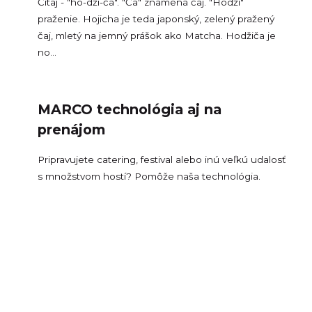
Čítaj - "ho-dži-ča". "Ča" znamená čaj. "Hodži"
praženie. Hojicha je teda japonský, zelený pražený
čaj, mletý na jemný prášok ako Matcha. Hodžiča je
no...
MARCO technológia aj na
prenájom
Pripravujete catering, festival alebo inú veľkú udalosť
s množstvom hostí? Pomôže naša technológia.