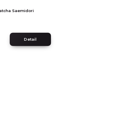
atcha Saemidori
Detail