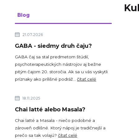
Kul
Blog
21.07.2026
GABA - siedmy druh čaju?
GABA čaj sa stal predmetom štúdií,
psychoterapeutických nástrojov aj bežne
pitým čajom 20. storočia. Ak sa u vás vyskytli
príznaky ako prílišné podráž...
čítať celé
18.11.2025
Chai latté alebo Masala?
Chai latté a Masala - niečo podobné a
zároveň odlišné. Ktorý nápoj je tradičnejší a
prečo sa tak volajú?
čítať celé