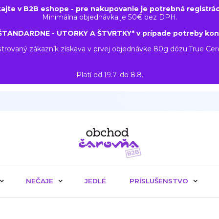
tajte v B2B eshope - pre nakupovanie je potrebná registrác
Minimálna objednávka je 50€ bez DPH.
ŠTANDARDNE - UTORKY A ŠTVRTKY* v prípade potreby kon
trovaný zákazník získava v prvej objednávke 80g dózu True Ce
Platí od 19.7. do 8.8.
NEČAJE
JEDLÉ
PRÍSLUŠENSTVO