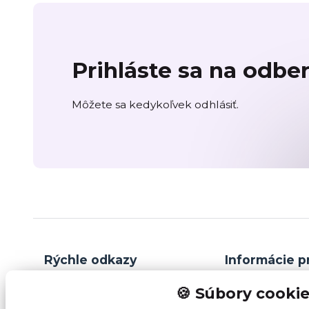
Prihláste sa na odbe
Môžete sa kedykoľvek odhlásiť.
Rýchle odkazy
Informácie p
🍪 Súbory cooki
B2B / SPOLUPRÁCA
OBCHODNÉ 