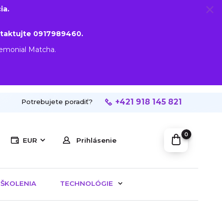
ia.
taktujte 0917989460.
remonial Matcha.
+421 918 145 821
Potrebujete poradiť?
0
EUR
Prihlásenie
ŠKOLENIA
TECHNOLÓGIE