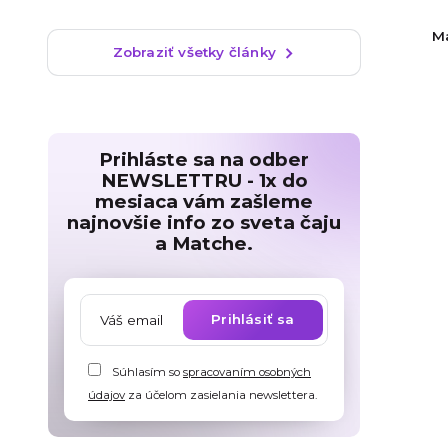
M
Zobraziť všetky články
Prihláste sa na odber
NEWSLETTRU - 1x do
mesiaca vám zašleme
najnovšie info zo sveta čaju
a Matche.
Prihlásiť sa
Súhlasím so
spracovaním osobných
údajov
za účelom zasielania newslettera.