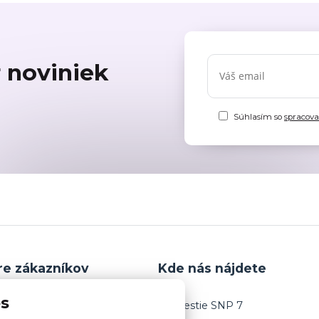
r noviniek
Súhlasím so
spracov
re zákazníkov
Kde nás nájdete
es
PODMIENKY
Námestie SNP 7