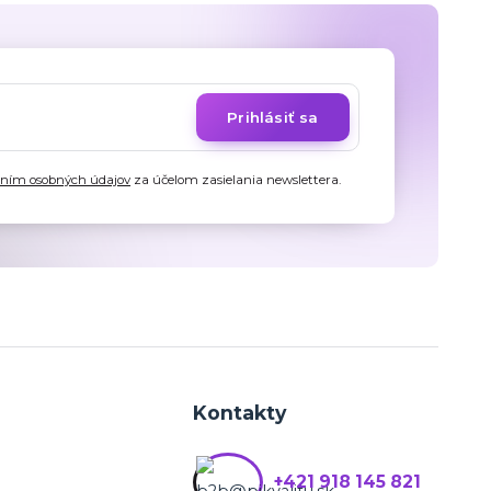
Prihlásiť sa
aním osobných údajov
za účelom zasielania newslettera.
Kontakty
+421 918 145 821