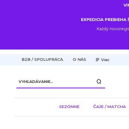
Vi
EXPEDICIA PREBIEHA 
Každý novoregis
B2B / SPOLUPRÁCA
O NÁS
Viac
SEZÓNNE
ČAJE / MATCHA