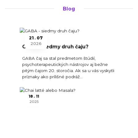
Blog
21
07
2026
GABA - siedmy druh čaju?
GABA čaj sa stal predmetom štúdií,
psychoterapeutických nástrojov aj bežne
pitým čajom 20. storočia. Ak sa u vás vyskytli
príznaky ako prílišné podráž...
18
11
2025