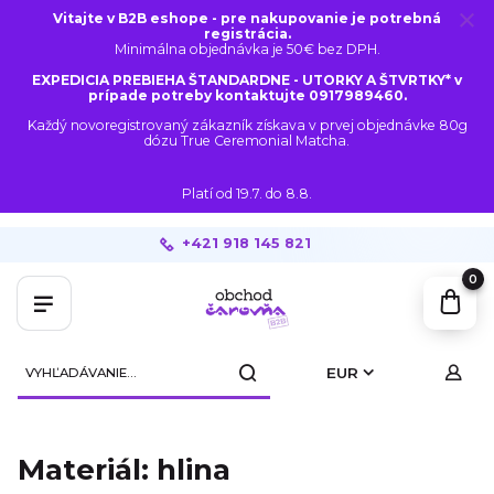
Vitajte v B2B eshope - pre nakupovanie je potrebná
registrácia.
Minimálna objednávka je 50€ bez DPH.
EXPEDICIA PREBIEHA ŠTANDARDNE - UTORKY A ŠTVRTKY* v
prípade potreby kontaktujte 0917989460.
Každý novoregistrovaný zákazník získava v prvej objednávke 80g
dózu True Ceremonial Matcha.
Platí od 19.7. do 8.8.
+421 918 145 821
0
EUR
Materiál: hlina