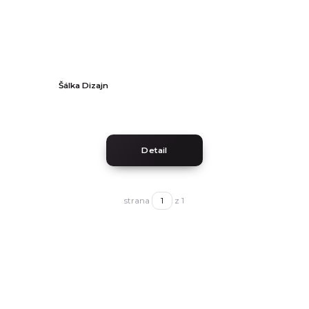
Šálka Dizajn
Detail
strana
z 1