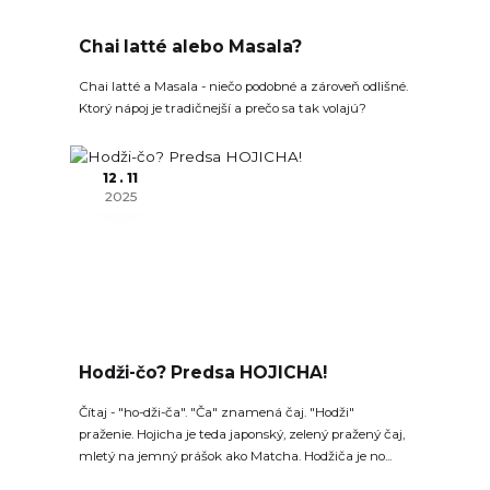
Chai latté alebo Masala?
Chai latté a Masala - niečo podobné a zároveň odlišné.
Ktorý nápoj je tradičnejší a prečo sa tak volajú?
12
11
2025
Hodži-čo? Predsa HOJICHA!
Čítaj - "ho-dži-ča". "Ča" znamená čaj. "Hodži"
praženie. Hojicha je teda japonský, zelený pražený čaj,
mletý na jemný prášok ako Matcha. Hodžiča je no...