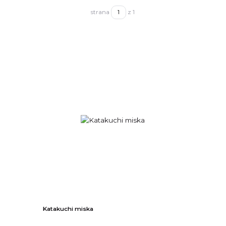
strana
z 1
Katakuchi miska