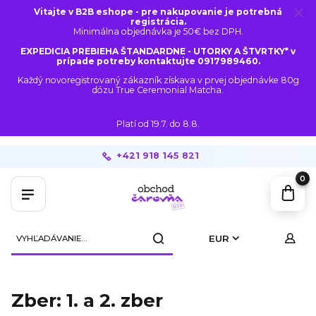
Vitajte v B2B eshope - pre nakupovanie je potrebná
registrácia.
Minimálna objednávka je 50€ bez DPH.
EXPEDICIA PREBIEHA ŠTANDARDNE - UTORKY A ŠTVRTKY* v
prípade potreby kontaktujte 0917989460.
Každý novoregistrovaný zákazník získava v prvej objednávke 80g
dózu True Ceremonial Matcha.
Platí od 19.7. do 8.8.
+421 918 145 821
0
EUR
Zber: 1. a 2. zber