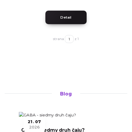
Detail
strana
z 1
Blog
21
07
2026
GABA - siedmy druh čaju?