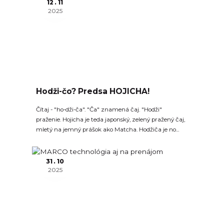
12
11
2025
Hodži-čo? Predsa HOJICHA!
Čítaj - "ho-dži-ča". "Ča" znamená čaj. "Hodži"
praženie. Hojicha je teda japonský, zelený pražený čaj,
mletý na jemný prášok ako Matcha. Hodžiča je no...
31
10
2025