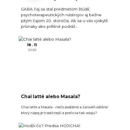
GABA čaj sa stal predmetom štúdií,
psychoterapeutických nástrojov aj bežne
pitým čajom 20. storočia. Ak sa u vás vyskytli
príznaky ako prílišné podráž...
18
11
2025
Chai latté alebo Masala?
Chai latté a Masala - niečo podobné a zároveň odlišné.
Ktorý nápoj je tradičnejší a prečo sa tak volajú?