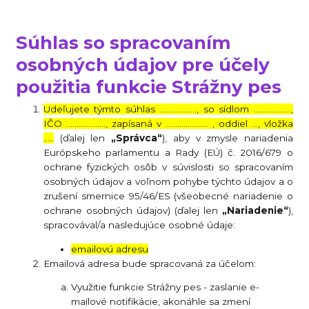
Súhlas so spracovaním
osobných údajov pre účely
použitia funkcie Strážny pes
Udeľujete týmto súhlas ……………..., so sídlom ………………,
IČO ………………., zapísaná v ………………… , oddiel …, vložka
…..
(ďalej len
„Správca“
), aby v zmysle nariadenia
Európskeho parlamentu a Rady (EÚ) č. 2016/679 o
ochrane fyzických osôb v súvislosti so spracovaním
osobných údajov a voľnom pohybe týchto údajov a o
zrušení smernice 95/46/ES (všeobecné nariadenie o
ochrane osobných údajov) (ďalej len
„Nariadenie“
),
spracovával/a nasledujúce osobné údaje:
emailovú adresu
Emailová adresa bude spracovaná za účelom:
Využitie funkcie Strážny pes - zaslanie e-
mailové notifikácie, akonáhle sa zmení