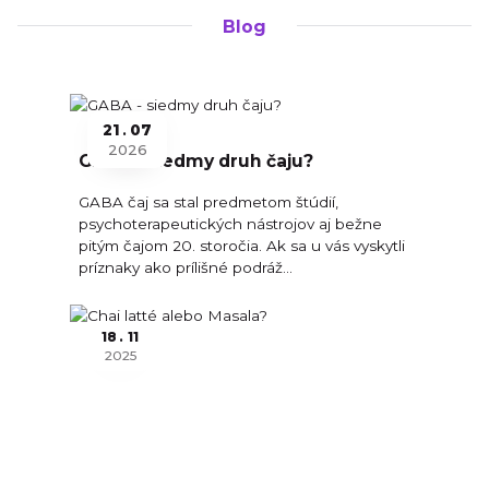
Blog
21
07
2026
GABA - siedmy druh čaju?
GABA čaj sa stal predmetom štúdií,
psychoterapeutických nástrojov aj bežne
pitým čajom 20. storočia. Ak sa u vás vyskytli
príznaky ako prílišné podráž...
18
11
2025