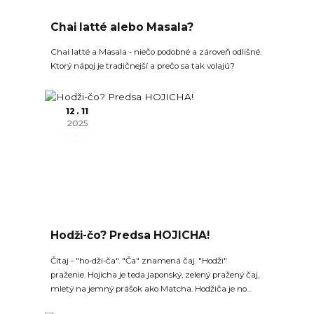
Chai latté alebo Masala?
Chai latté a Masala - niečo podobné a zároveň odlišné.
Ktorý nápoj je tradičnejší a prečo sa tak volajú?
12
11
2025
Hodži-čo? Predsa HOJICHA!
Čítaj - "ho-dži-ča". "Ča" znamená čaj. "Hodži"
praženie. Hojicha je teda japonský, zelený pražený čaj,
mletý na jemný prášok ako Matcha. Hodžiča je no...