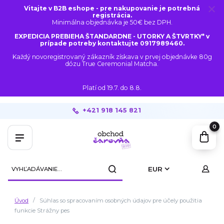
Vitajte v B2B eshope - pre nakupovanie je potrebná
registrácia.
Minimálna objednávka je 50€ bez DPH.
EXPEDICIA PREBIEHA ŠTANDARDNE - UTORKY A ŠTVRTKY* v
prípade potreby kontaktujte 0917989460.
Každý novoregistrovaný zákazník získava v prvej objednávke 80g
dózu True Ceremonial Matcha.
Platí od 19.7. do 8.8.
+421 918 145 821
0
EUR
Úvod
Súhlas so spracovaním osobných údajov pre účely použitia
funkcie Strážny pes