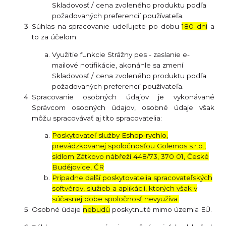
Skladovosť / cena zvoleného produktu podľa
požadovaných preferencií používateľa.
Súhlas na spracovanie udeľujete po dobu
180 dní
a
to za účelom:
Využitie funkcie Strážny pes - zaslanie e-
mailové notifikácie, akonáhle sa zmení
Skladovosť / cena zvoleného produktu podľa
požadovaných preferencií používateľa.
Spracovanie osobných údajov je vykonávané
Správcom osobných údajov, osobné údaje však
môžu spracovávať aj títo spracovatelia:
Poskytovateľ služby Eshop-rychlo,
prevádzkovanej spoločnosťou Golemos s.r.o.,
sídlom Zátkovo nábřeží 448/73, 370 01, České
Budějovice, ČR
Prípadne ďalší poskytovatelia spracovateľských
softvérov, služieb a aplikácií, ktorých však v
súčasnej dobe spoločnosť nevyužíva.
Osobné údaje
nebudú
poskytnuté mimo územia EÚ.