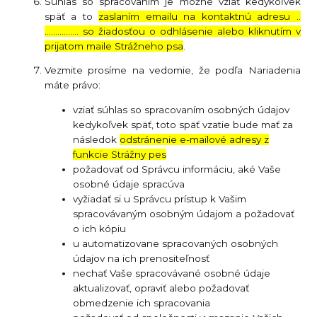
Súhlas so spracovaním je možné vziať kedykoľvek
späť a to
zaslaním emailu na kontaktnú adresu ..
……………. so žiadosťou o odhlásenie alebo kliknutím v
prijatom maile Strážneho psa
.
Vezmite prosíme na vedomie, že podľa Nariadenia
máte právo:
vziať súhlas so spracovaním osobných údajov
kedykoľvek späť, toto späť vzatie bude mať za
následok
odstránenie e-mailové adresy z
funkcie Strážny pes
požadovať od Správcu informáciu, aké Vaše
osobné údaje spracúva
vyžiadať si u Správcu prístup k Vašim
spracovávaným osobným údajom a požadovať
o ich kópiu
u automatizovane spracovaných osobných
údajov na ich prenositeľnosť
nechať Vaše spracovávané osobné údaje
aktualizovať, opraviť alebo požadovať
obmedzenie ich spracovania